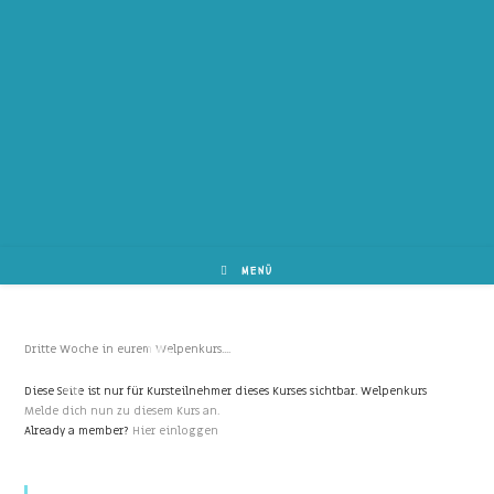
MENÜ
Dritte Woche in eurem Welpenkurs....
Diese Seite ist nur für Kursteilnehmer dieses Kurses sichtbar. Welpenkurs
Melde dich nun zu diesem Kurs an.
Already a member?
Hier einloggen