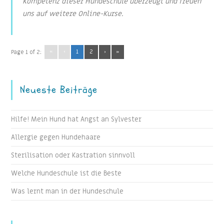
Kompetenz dieser Hundeschule überzeugt und freuen
uns auf weitere Online-Kurse.
«
‹
1
2
›
»
Page 1 of 2:
Neueste Beiträge
Hilfe! Mein Hund hat Angst an Sylvester
Allergie gegen Hundehaare
Sterilisation oder Kastration sinnvoll
Welche Hundeschule ist die Beste
Was lernt man in der Hundeschule