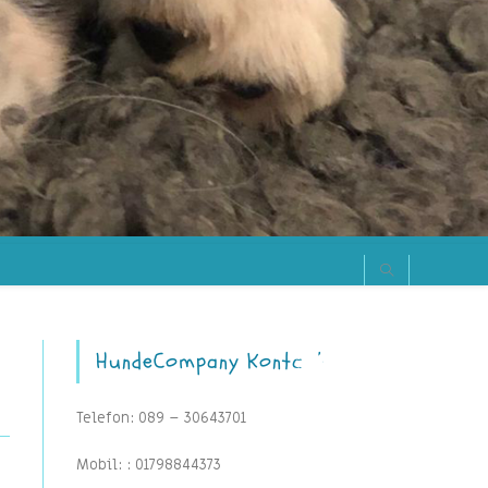
HundeCompany Kontakt
Telefon: 089 – 30643701
Mobil: : 01798844373