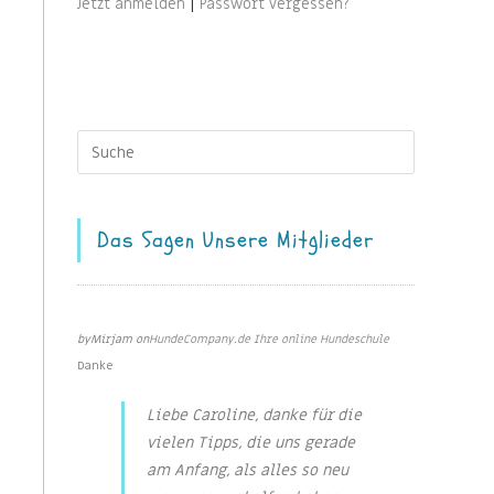
Jetzt anmelden
|
Passwort vergessen?
Das Sagen Unsere Mitglieder
May 2, 2022
by
Mirjam
on
HundeCompany.de Ihre online Hundeschule
Danke
Liebe Caroline, danke für die
vielen Tipps, die uns gerade
am Anfang, als alles so neu